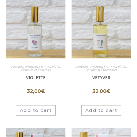
Senteurs uniques
,
Femme
,
Notes
Senteurs uniques
,
Homme
,
Notes
Florales et Fraîches
Boisées et Orientales
VIOLETTE
VETYVER
32,00
€
32,00
€
Add to cart
Add to cart