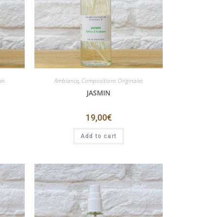
es
Ambiance
,
Compositions Originales
JASMIN
19,00
€
Add to cart