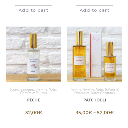
Add to cart
Add to cart
Senteurs uniques
,
Femme
,
Notes
Femme
,
Homme
,
Notes Boisées et
Florales et Fruitées
Orientales
,
Notes Orientales
PׂECHE
PATCHOULI
32,00
€
35,00
€
–
52,00
€