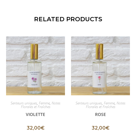
RELATED PRODUCTS
Senteurs uniques
,
Femme
,
Notes
Senteurs uniques
,
Femme
,
Notes
Florales et Fraîches
Florales et Fraîches
VIOLETTE
ROSE
32,00
€
32,00
€