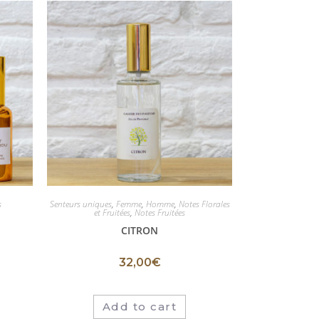
s
Senteurs uniques
,
Femme
,
Homme
,
Notes Florales
et Fruitées
,
Notes Fruitées
CITRON
32,00
€
Add to cart