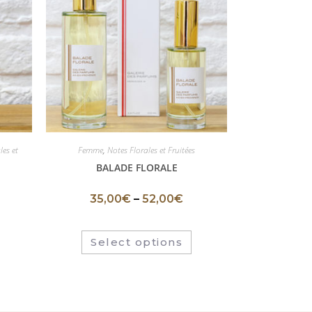
les et
Femme
,
Notes Florales et Fruitées
BALADE FLORALE
35,00
€
–
52,00
€
Select options