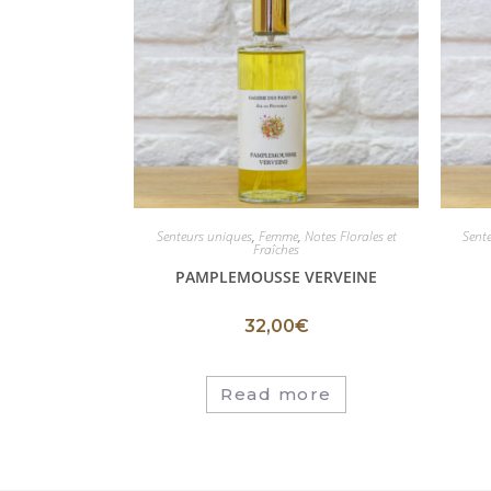
Senteurs uniques
,
Femme
,
Notes Florales et
Sent
Fraîches
PAMPLEMOUSSE VERVEINE
32,00
€
Read more