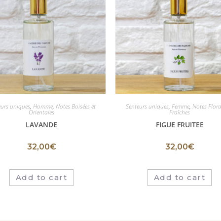
eurs uniques
,
Homme
,
Notes Boisées et
Senteurs uniques
,
Femme
,
Notes Flora
Orientales
Fraîches
LAVANDE
FIGUE FRUITEE
32,00
€
32,00
€
Add to cart
Add to cart