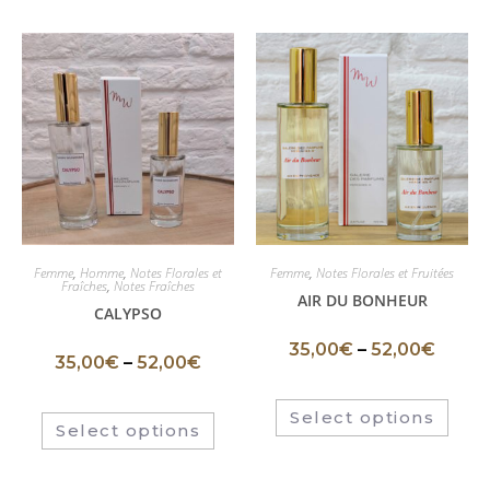
Femme
,
Homme
,
Notes Florales et
Femme
,
Notes Florales et Fruitées
Fraîches
,
Notes Fraîches
AIR DU BONHEUR
CALYPSO
35,00
€
–
52,00
€
35,00
€
–
52,00
€
Select options
Select options