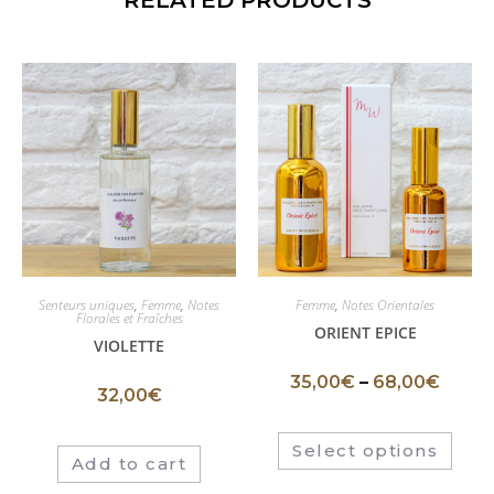
RELATED PRODUCTS
Senteurs uniques
,
Femme
,
Notes
Femme
,
Notes Orientales
Florales et Fraîches
ORIENT EPICE
VIOLETTE
35,00
€
–
68,00
€
32,00
€
Select options
Add to cart