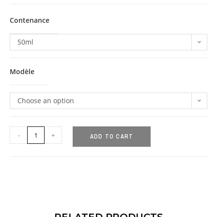
Contenance
50ml
Modèle
Choose an option
-
+
ADD TO CART