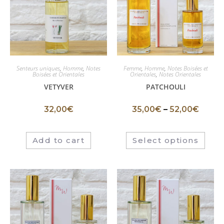
Senteurs uniques
,
Homme
,
Notes
Femme
,
Homme
,
Notes Boisées et
Boisées et Orientales
Orientales
,
Notes Orientales
VETYVER
PATCHOULI
32,00
€
35,00
€
–
52,00
€
Add to cart
Select options