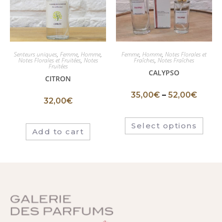
Senteurs uniques
,
Femme
,
Homme
,
Femme
,
Homme
,
Notes Florales et
Notes Florales et Fruitées
,
Notes
Fraîches
,
Notes Fraîches
Fruitées
CALYPSO
CITRON
35,00
€
–
52,00
€
32,00
€
Select options
Add to cart