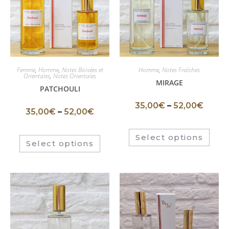
Femme
,
Homme
,
Notes Boisées et
Homme
,
Notes Fraîches
Orientales
,
Notes Orientales
MIRAGE
PATCHOULI
35,00
€
–
52,00
€
35,00
€
–
52,00
€
Select options
Select options