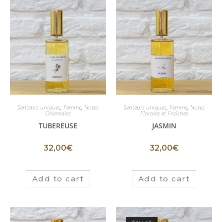
Senteurs uniques
,
Femme
,
Notes
Senteurs uniques
,
Femme
,
Notes
Orientales
Florales et Fraîches
TUBEREUSE
JASMIN
32,00
€
32,00
€
Add to cart
Add to cart